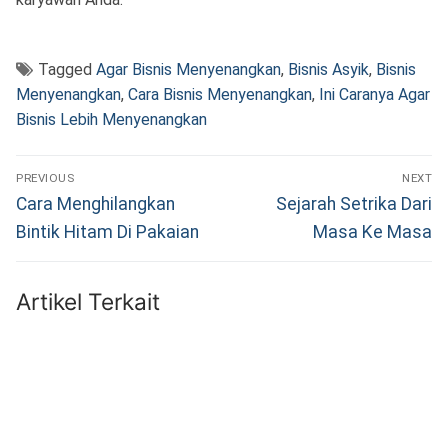
Tagged
Agar Bisnis Menyenangkan
,
Bisnis Asyik
,
Bisnis
Menyenangkan
,
Cara Bisnis Menyenangkan
,
Ini Caranya Agar
Bisnis Lebih Menyenangkan
Navigasi
PREVIOUS
NEXT
pos
Previous
Next
Cara Menghilangkan
Sejarah Setrika Dari
post:
post:
Bintik Hitam Di Pakaian
Masa Ke Masa
Artikel Terkait