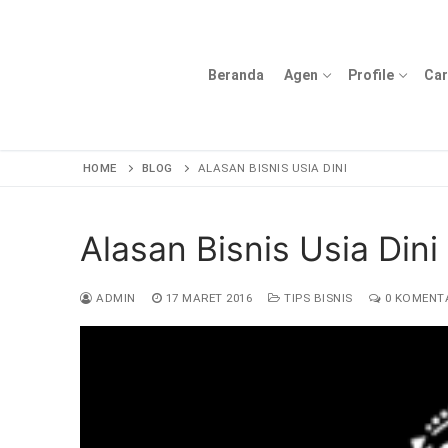
Lompat
ke
konten
Beranda
Agen
Profile
Car
HOME
BLOG
ALASAN BISNIS USIA DINI
Alasan Bisnis Usia Dini
ADMIN
17 MARET 2016
TIPS BISNIS
0 KOMENT