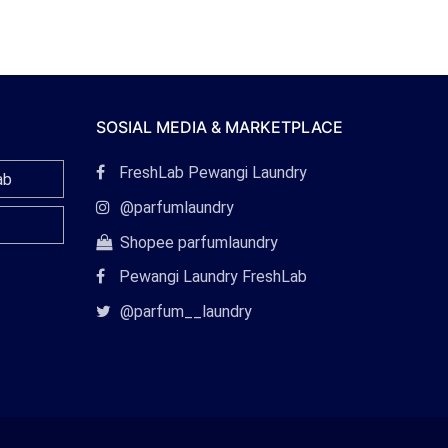
SOSIAL MEDIA & MARKETPLACE
Tautan
FreshLab Pewangi Laundry
ab
Facebook
Tautan
@parfumlaundry
Instagram
Tautan
Shopee parfumlaundry
Shopee
Pewangi Laundry FreshLab
Tautan
@parfum__laundry
Twitter