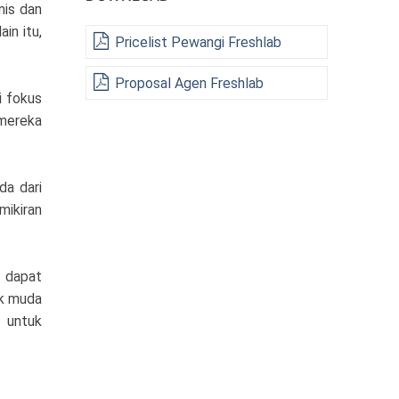
mis dan
in itu,
Pricelist Pewangi Freshlab
Proposal Agen Freshlab
i fokus
 mereka
da dari
mikiran
 dapat
ak muda
 untuk