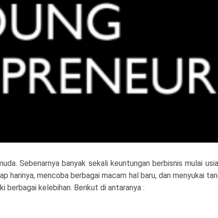
 muda. Sebenarnya banyak sekali keuntungan berbisnis mulai usi
iap harinya, mencoba berbagai macam hal baru, dan menyukai ta
ki berbagai kelebihan. Berikut di antaranya :