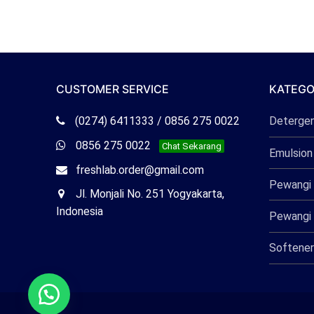
CUSTOMER SERVICE
KATEGO
Telepon
(0274) 6411333 / 0856 275 0022
Deterge
Freshlab
Whatsapp
0856 275 0022
Chat Sekarang
Emulsion
Freshlab
Email
freshlab.order@gmail.com
Pewangi 
Freshlab
Office
Jl. Monjali No. 251 Yogyakarta,
Freshlab
Indonesia
Pewangi 
Softener