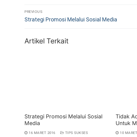
Navigasi
PREVIOUS
Previous
pos
Strategi Promosi Melalui Sosial Media
post:
Artikel Terkait
Strategi Promosi Melalui Sosial
Tidak A
Media
Untuk M
16 MARET 2016
TIPS SUKSES
10 MARET