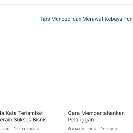
Next
Tips Mencuci dan Merawat Kebaya Pen
post:
da Kata Terlambat
Cara Mempertahankan
eraih Sukses Bisnis
Pelanggan
 2016
TIPS BISNIS
8 MARET 2016
BERITA