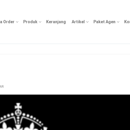
a Order
Produk
Keranjang
Artikel
Paket Agen
Ko
AR