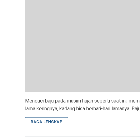
Mencuci baju pada musim hujan seperti saat ini, mem
lama keringnya, kadang bisa berhari-hari lamanya. Ba
BACA LENGKAP