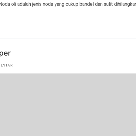
da oli adalah jenis noda yang cukup bandel dan sulit dihilangkan
per
MENTAR