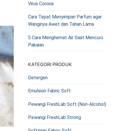
Virus Corona
Cara Tepat Menyimpan Parfum agar
Wanginya Awet dan Tahan Lama
5 Cara Menghemat Air Saat Mencuci
Pakaian
KATEGORI PRODUK
Detergen
Emulsion Fabric Soft
Pewangi FreshLab Soft (Non-Alcohol)
Pewangi FreshLab Strong
Softener Fabric Soft