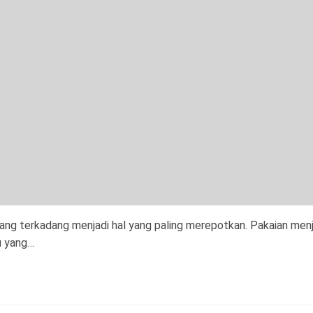
ang terkadang menjadi hal yang paling merepotkan. Pakaian menj
ju yang…