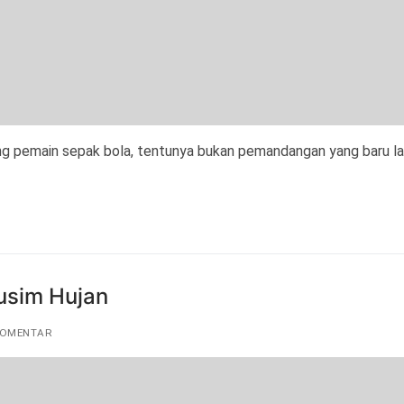
rang pemain sepak bola, tentunya bukan pemandangan yang baru lag
usim Hujan
KOMENTAR