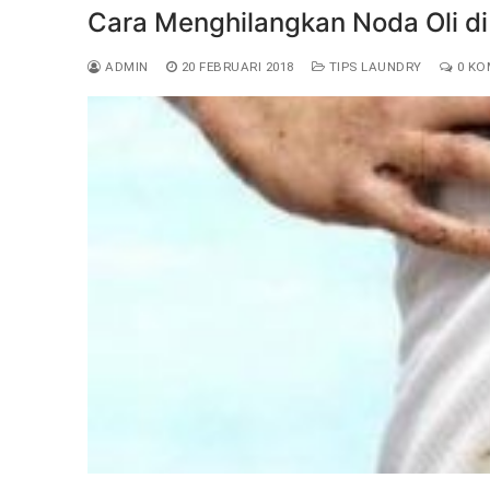
Cara Menghilangkan Noda Oli d
ADMIN
20 FEBRUARI 2018
TIPS LAUNDRY
0 KO