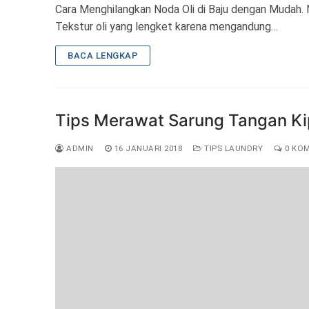
Cara Menghilangkan Noda Oli di Baju dengan Mudah. No
Tekstur oli yang lengket karena mengandung…
BACA LENGKAP
Tips Merawat Sarung Tangan Ki
ADMIN
16 JANUARI 2018
TIPS LAUNDRY
0 KO