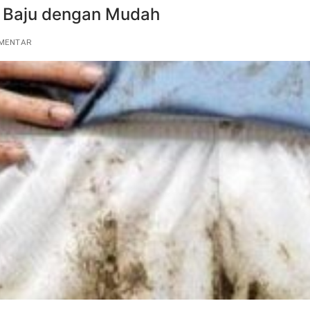
i Baju dengan Mudah
MENTAR