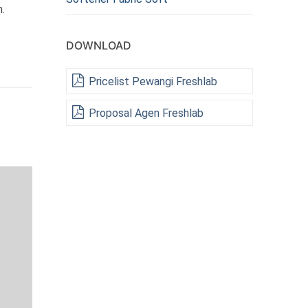
.
DOWNLOAD
Pricelist Pewangi Freshlab
Proposal Agen Freshlab