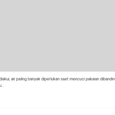
akui, air paling banyak diperlukan saat mencuci pakaian dibandi
tu…