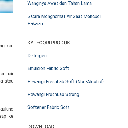
Wanginya Awet dan Tahan Lama
5 Cara Menghemat Air Saat Mencuci
Pakaian
KATEGORI PRODUK
ang kan
Detergen
Emulsion Fabric Soft
an hair
ng atau
Pewangi FreshLab Soft (Non-Alcohol)
Pewangi FreshLab Strong
Softener Fabric Soft
ggulung
sap ke
DOWNLOAD