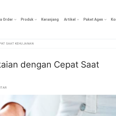
a Order
Produk
Keranjang
Artikel
Paket Agen
Ko
EPAT SAAT KEHUJANAN
aian dengan Cepat Saat
NTAR