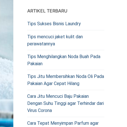
ARTIKEL TERBARU
Tips Sukses Bisnis Laundry
Tips mencuci jaket kulit dan
perawatannya
Tips Menghilangkan Noda Buah Pada
Pakaian
Tips Jitu Membersihkan Noda Oli Pada
Pakaian Agar Cepat Hilang
Cara Jitu Mencuci Baju Pakaian
Dengan Suhu Tinggi agar Terhindar dari
Virus Corona
Cara Tepat Menyimpan Parfum agar