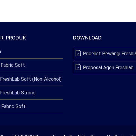
RI PRODUK
DOWNLOAD
n
Pricelist Pewangi Freshl
 Fabric Soft
Proposal Agen Freshlab
FreshLab Soft (Non-Alcohol)
FreshLab Strong
 Fabric Soft