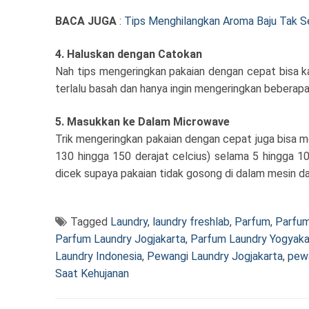
BACA JUGA
:
Tips Menghilangkan Aroma Baju Tak S
4. Haluskan dengan Catokan
Nah tips mengeringkan pakaian dengan cepat bisa k
terlalu basah dan hanya ingin mengeringkan beberapa
5. Masukkan ke Dalam Microwave
Trik mengeringkan pakaian dengan cepat juga bisa m
130 hingga 150 derajat celcius) selama 5 hingga 1
dicek supaya pakaian tidak gosong di dalam mesin d
Tagged
Laundry
,
laundry freshlab
,
Parfum
,
Parfum
Parfum Laundry Jogjakarta
,
Parfum Laundry Yogyaka
Laundry Indonesia
,
Pewangi Laundry Jogjakarta
,
pewa
Saat Kehujanan