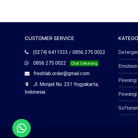
CUSTOMER SERVICE
KATEGO
Telepon
(0274) 6411333 / 0856 275 0022
Deterge
Freshlab
Whatsapp
0856 275 0022
Chat Sekarang
Emulsion
Freshlab
Email
freshlab.order@gmail.com
Pewangi 
Freshlab
Office
Jl. Monjali No. 251 Yogyakarta,
Freshlab
Indonesia
Pewangi 
Softener