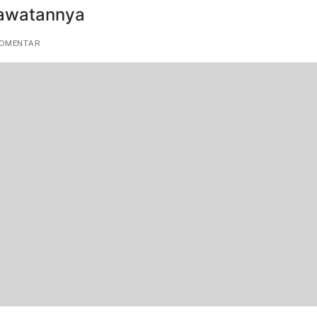
erawatannya
KOMENTAR