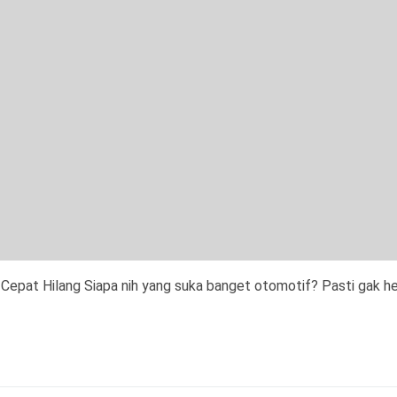
Cepat Hilang Siapa nih yang suka banget otomotif? Pasti gak h