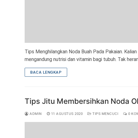
Tips Menghilangkan Noda Buah Pada Pakaian. Kalia
mengandung nutrisi dan vitamin bagi tubuh. Tak hera
BACA LENGKAP
Tips Jitu Membersihkan Noda Ol
ADMIN
11 AGUSTUS 2020
TIPS MENCUCI
0 KO