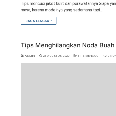
Tips mencuci jaket kulit dan perawatannya Siapa yang
masa, karena modelnya yang sederhana tapi…
BACA LENGKAP
Tips Menghilangkan Noda Buah
ADMIN
25 AGUSTUS 2020
TIPS MENCUCI
0 KO