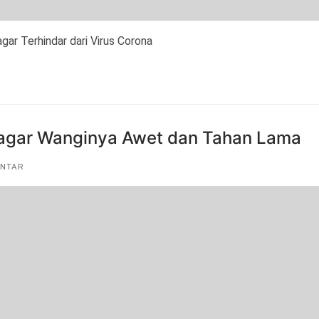
gar Terhindar dari Virus Corona
agar Wanginya Awet dan Tahan Lama
ENTAR