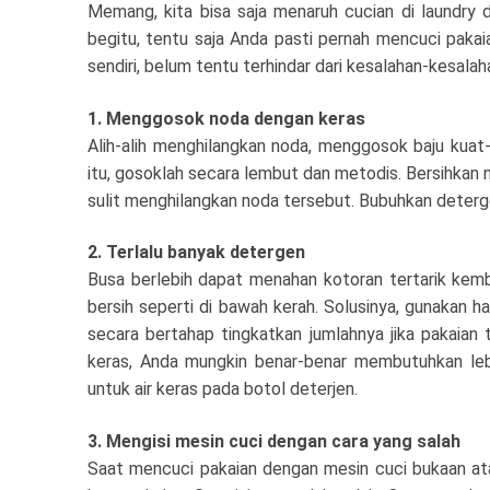
Memang, kita bisa saja menaruh cucian di laundry 
begitu, tentu saja Anda pasti pernah mencuci pakai
sendiri, belum tentu terhindar dari kesalahan-kesalah
1. Menggosok noda dengan keras
Alih-alih menghilangkan noda, menggosok baju ku
itu, gosoklah secara lembut dan metodis. Bersihka
sulit menghilangkan noda tersebut. Bubuhkan deterge
2. Terlalu banyak detergen
Busa berlebih dapat menahan kotoran tertarik kemb
bersih seperti di bawah kerah. Solusinya, gunakan 
secara bertahap tingkatkan jumlahnya jika pakaian ti
keras, Anda mungkin benar-benar membutuhkan leb
untuk air keras pada botol deterjen.
3. Mengisi mesin cuci dengan cara yang salah
Saat mencuci pakaian dengan mesin cuci bukaan atas