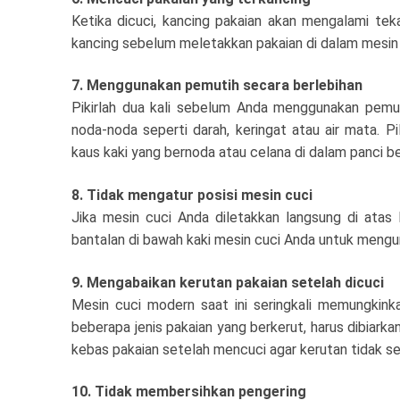
Ketika dicuci, kancing pakaian akan mengalami t
kancing sebelum meletakkan pakaian di dalam mesin 
7. Menggunakan pemutih secara berlebihan
Pikirlah dua kali sebelum Anda menggunakan pemu
noda-noda seperti darah, keringat atau air mata. 
kaus kaki yang bernoda atau celana di dalam panci b
8. Tidak mengatur posisi mesin cuci
Jika mesin cuci Anda diletakkan langsung di atas 
bantalan di bawah kaki mesin cuci Anda untuk mengu
9. Mengabaikan kerutan pakaian setelah dicuci
Mesin cuci modern saat ini seringkali memungkinka
beberapa jenis pakaian yang berkerut, harus dibiarka
kebas pakaian setelah mencuci agar kerutan tidak s
10. Tidak membersihkan pengering