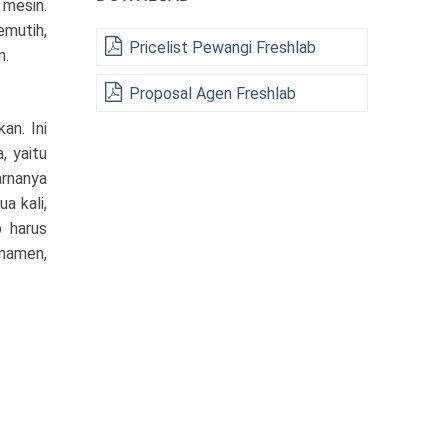
 mesin.
emutih,
Pricelist Pewangi Freshlab
n.
Proposal Agen Freshlab
an. Ini
, yaitu
arnanya
a kali,
p harus
rnamen,