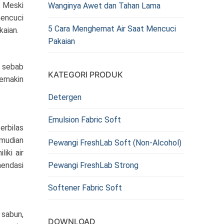
. Meski
Wanginya Awet dan Tahan Lama
mencuci
5 Cara Menghemat Air Saat Mencuci
kaian.
Pakaian
h sebab
KATEGORI PRODUK
semakin
Detergen
Emulsion Fabric Soft
erbilas
emudian
Pewangi FreshLab Soft (Non-Alcohol)
iki air
Pewangi FreshLab Strong
mendasi
Softener Fabric Soft
 sabun,
DOWNLOAD