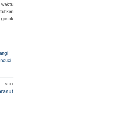
i waktu
utuhkan
n gosok
angi
encuci
NEXT
arasut