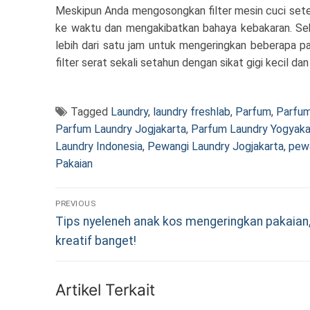
Meskipun Anda mengosongkan filter mesin cuci sete
ke waktu dan mengakibatkan bahaya kebakaran. Se
lebih dari satu jam untuk mengeringkan beberapa pa
filter serat sekali setahun dengan sikat gigi kecil dan
Tagged
Laundry
,
laundry freshlab
,
Parfum
,
Parfum
Parfum Laundry Jogjakarta
,
Parfum Laundry Yogyaka
Laundry Indonesia
,
Pewangi Laundry Jogjakarta
,
pewa
Pakaian
Navigasi
PREVIOUS
Previous
pos
Tips nyeleneh anak kos mengeringkan pakaian
post:
kreatif banget!
Artikel Terkait