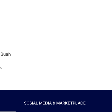
 Buah
CI
SOSIAL MEDIA & MARKETPLACE