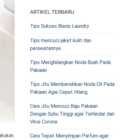
ARTIKEL TERBARU
Tips Sukses Bisnis Laundry
Tips mencuci jaket kulit dan
perawatannya
Tips Menghilangkan Noda Buah Pada
Pakaian
Tips Jitu Membersihkan Noda Oli Pada
Pakaian Agar Cepat Hilang
Cara Jitu Mencuci Baju Pakaian
Dengan Suhu Tinggi agar Terhindar dari
Virus Corona
akukan.
Cara Tepat Menyimpan Parfum agar