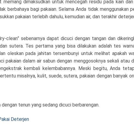
ebut memang dimaksudkan untuk mencegah residu pada kain dan
dak berbahaya bagi pakaian. Selama Anda tidak menggunakan p
ukkan pakaian terlebih dahulu, kemudian air, dan terakhir deterje
dry-clean” sebenarnya dapat dicuci dengan tangan dan dikeringk
 dan sutera. Tes pertama yang bisa dilakukan adalah tes warna
an oleskan pada jahitan tersembunyi untuk melihat apakah w
uci pakaian dalam air sabun dengan menggosoknya sekali atau du
engekstrak kembali kelembabannya. Meski begitu, Anda teta
ertentu misalnya, kulit, suede, sutera, pakaian dengan banyak o
n dengan tenun yang sedang dicuci berbarengan.
akai Deterjen