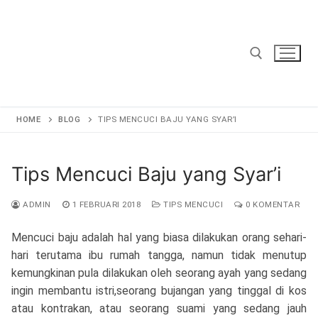
Lompat
ke
konten
Cari:
HOME
BLOG
TIPS MENCUCI BAJU YANG SYAR’I
Tips Mencuci Baju yang Syar’i
ADMIN
1 FEBRUARI 2018
TIPS MENCUCI
0 KOMENTAR
Mencuci baju adalah hal yang biasa dilakukan orang sehari-
hari terutama ibu rumah tangga, namun tidak menutup
kemungkinan pula dilakukan oleh seorang ayah yang sedang
ingin membantu istri,seorang bujangan yang tinggal di kos
atau kontrakan, atau seorang suami yang sedang jauh