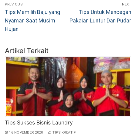
Navigasi
PREVIOUS
NEXT
pos
Previous
Next
Tips Memilih Baju yang
Tips Untuk Mencegah
post:
post:
Nyaman Saat Musim
Pakaian Luntur Dan Pudar
Hujan
Artikel Terkait
Tips Sukses Bisnis Laundry
16 NOVEMBER 2020
TIPS KREATIF