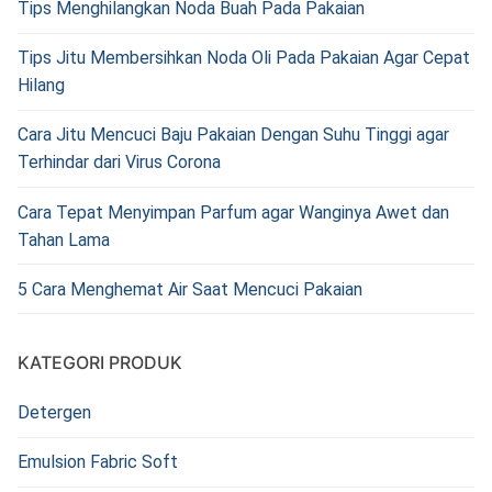
Tips Menghilangkan Noda Buah Pada Pakaian
Tips Jitu Membersihkan Noda Oli Pada Pakaian Agar Cepat
Hilang
Cara Jitu Mencuci Baju Pakaian Dengan Suhu Tinggi agar
Terhindar dari Virus Corona
Cara Tepat Menyimpan Parfum agar Wanginya Awet dan
Tahan Lama
5 Cara Menghemat Air Saat Mencuci Pakaian
KATEGORI PRODUK
Detergen
Emulsion Fabric Soft