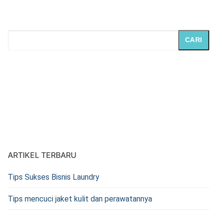
CARI
ARTIKEL TERBARU
Tips Sukses Bisnis Laundry
Tips mencuci jaket kulit dan perawatannya