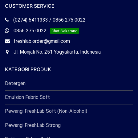
CUSTOMER SERVICE
Telepon
(0274) 6411333 / 0856 275 0022
Freshlab
Whatsapp
0856 275 0022
Chat Sekarang
Freshlab
Email
freshlab.order@gmail.com
Freshlab
Office
Jl. Monjali No. 251 Yogyakarta, Indonesia
Freshlab
KATEGORI PRODUK
Detergen
Emulsion Fabric Soft
Pewangi FreshLab Soft (Non-Alcohol)
Pewangi FreshLab Strong