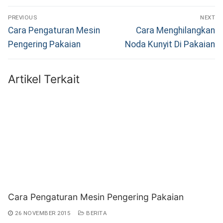
Navigasi
PREVIOUS
NEXT
pos
Previous
Next
Cara Pengaturan Mesin
Cara Menghilangkan
post:
post:
Pengering Pakaian
Noda Kunyit Di Pakaian
Artikel Terkait
Cara Pengaturan Mesin Pengering Pakaian
26 NOVEMBER 2015
BERITA