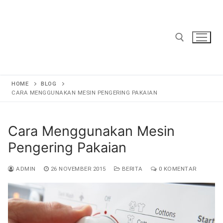
Lompat
ke
konten
Cari:
HOME
BLOG
CARA MENGGUNAKAN MESIN PENGERING PAKAIAN
Cara Menggunakan Mesin
Pengering Pakaian
ADMIN
26 NOVEMBER 2015
BERITA
0 KOMENTAR