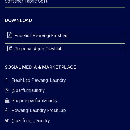
Softener Fabric Soft
DOWNLOAD
Pricelist Pewangi Freshlab
Proposal Agen Freshlab
SOSIAL MEDIA & MARKETPLACE
Tautan
FreshLab Pewangi Laundry
Facebook
Tautan
@parfumlaundry
Instagram
Tautan
Shopee parfumlaundry
Shopee
Pewangi Laundry FreshLab
Tautan
@parfum__laundry
Twitter