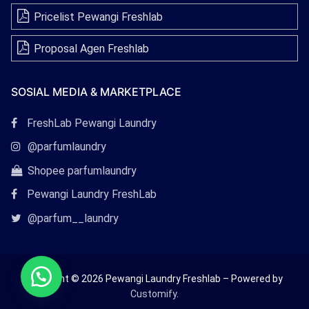
Pricelist Pewangi Freshlab
Proposal Agen Freshlab
SOSIAL MEDIA & MARKETPLACE
Tautan
FreshLab Pewangi Laundry
Facebook
Tautan
@parfumlaundry
Instagram
Tautan
Shopee parfumlaundry
Shopee
Pewangi Laundry FreshLab
Tautan
@parfum__laundry
Twitter
Copyright © 2026 Pewangi Laundry Freshlab – Powered by
Customify
.