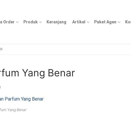
a Order
Produk
Keranjang
Artikel
Paket Agen
Ko
AR
fum Yang Benar
R
fum Yang Benar