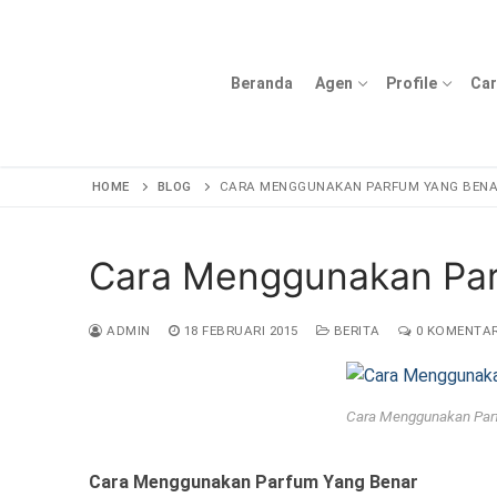
Lompat
ke
konten
Beranda
Agen
Profile
Car
HOME
BLOG
CARA MENGGUNAKAN PARFUM YANG BEN
Cara Menggunakan Par
ADMIN
18 FEBRUARI 2015
BERITA
0 KOMENTA
Cara Menggunakan Par
Cara Menggunakan Parfum Yang Benar