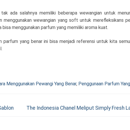
i tak ada salahnya memiliki beberapa wewangian untuk menun
n menggunakan wewangian yang soft untuk merefleksikans pe
a bisa menggunakan parfum yang memiliki aroma kuat.
 parfum yang benar ini bisa menjadi referensi untuk kita semu
l.
ara Menggunakan Pewangi Yang Benar
,
Penggunaan Parfum Yang
Next
Sablon
The Indonesia Chanel Meliput Simply Fresh L
post: