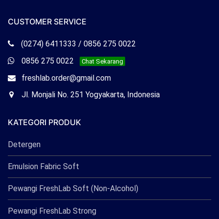
CUSTOMER SERVICE
Telepon
(0274) 6411333 / 0856 275 0022
Freshlab
Whatsapp
0856 275 0022
Chat Sekarang
Freshlab
Email
freshlab.order@gmail.com
Freshlab
Office
Jl. Monjali No. 251 Yogyakarta, Indonesia
Freshlab
KATEGORI PRODUK
Detergen
Emulsion Fabric Soft
Pewangi FreshLab Soft (Non-Alcohol)
Pewangi FreshLab Strong