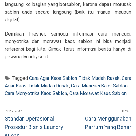
langsung ke bagian yang bersablon, karena dapat merusak
sablon anda secara langsung (baik itu manual maupun
digital).
Demikian Fresher, semoga informasi cara mencuci,
menyetrika dan merawat kaos sablon ini bisa menjadi
referensi bagi kita. Simak terus informasi berita hanya di
pewangilaundry.co.id.
Tagged
Cara Agar Kaos Sablon Tidak Mudah Rusak
,
Cara
Agar Kaos Tidak Mudah Rusak
,
Cara Mencuci Kaos Sablon
,
Cara Menyetrika Kaos Sablon
,
Cara Merawat Kaos Sablon
Navigasi
PREVIOUS
NEXT
pos
Previous
Next
Standar Operasional
Cara Menggunakan
post:
post:
Prosedur Bisnis Laundry
Parfum Yang Benar
Kiloan