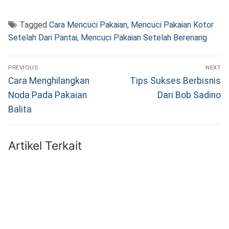
Tagged
Cara Mencuci Pakaian
,
Mencuci Pakaian Kotor
Setelah Dari Pantai
,
Mencuci Pakaian Setelah Berenang
Navigasi
PREVIOUS
NEXT
pos
Previous
Next
Cara Menghilangkan
Tips Sukses Berbisnis
post:
post:
Noda Pada Pakaian
Dari Bob Sadino
Balita
Artikel Terkait