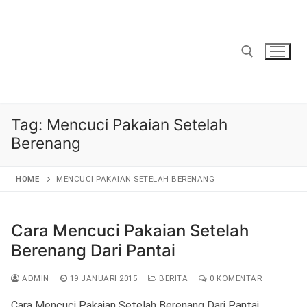
Lompat
ke
konten
Cari:
Tag:
Mencuci Pakaian Setelah
Berenang
HOME
MENCUCI PAKAIAN SETELAH BERENANG
Cara Mencuci Pakaian Setelah
Berenang Dari Pantai
ADMIN
19 JANUARI 2015
BERITA
0 KOMENTAR
Cara Mencuci Pakaian Setelah Berenang Dari Pantai