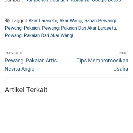
Tagged
Akar Larasetu
,
Akar Wangi
,
Bahan Pewangi
,
Pewangi Pakaian
,
Pewangi Pakaian Dari Akar Larasetu
,
Pewangi Pakaian Dari Akar Wangi
Navigasi
PREVIOUS
NEXT
pos
Previous
Next
Pewangi Pakaian Artis
Tips Mempromosikan
post:
post:
Novita Angie
Usaha
Artikel Terkait