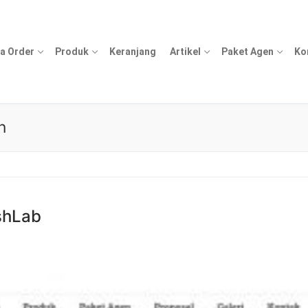
a Order
Produk
Keranjang
Artikel
Paket Agen
Ko
h
shLab