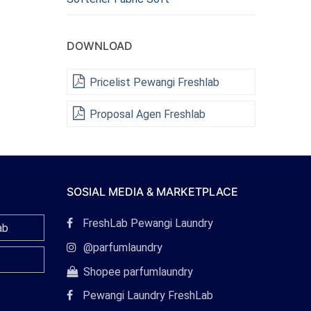
DOWNLOAD
Pricelist Pewangi Freshlab
Proposal Agen Freshlab
SOSIAL MEDIA & MARKETPLACE
Tautan
FreshLab Pewangi Laundry
ab
Facebook
Tautan
@parfumlaundry
Instagram
Tautan
Shopee parfumlaundry
Shopee
Pewangi Laundry FreshLab