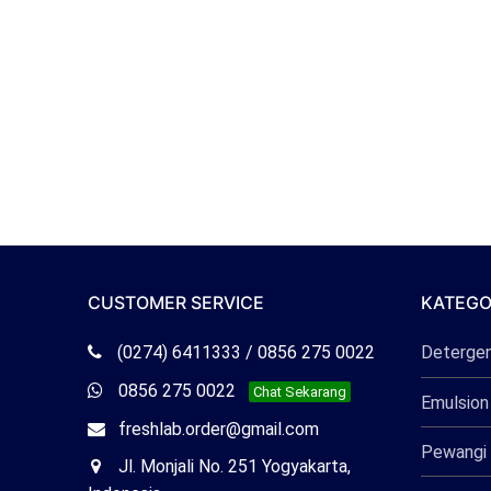
CUSTOMER SERVICE
KATEGO
Telepon
(0274) 6411333 / 0856 275 0022
Deterge
Freshlab
Whatsapp
0856 275 0022
Chat Sekarang
Emulsion
Freshlab
Email
freshlab.order@gmail.com
Pewangi 
Freshlab
Office
Jl. Monjali No. 251 Yogyakarta,