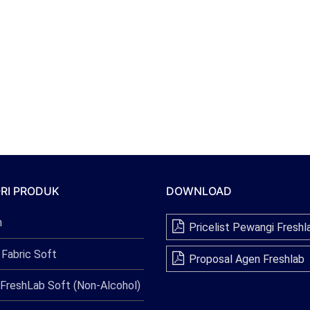
RI PRODUK
DOWNLOAD
n
Pricelist Pewangi Freshl
 Fabric Soft
Proposal Agen Freshlab
FreshLab Soft (Non-Alcohol)