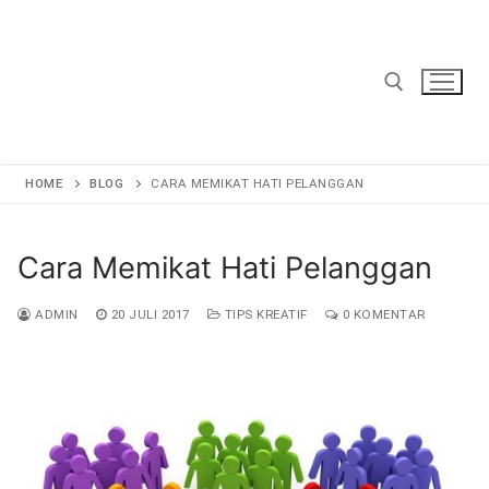
Lompat
ke
konten
Cari:
HOME
BLOG
CARA MEMIKAT HATI PELANGGAN
Cara Memikat Hati Pelanggan
ADMIN
20 JULI 2017
TIPS KREATIF
0 KOMENTAR