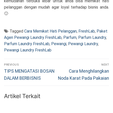
kemudahan terbuka lebar untuk anda bisa memikat hati
pelanggan dengan mudah agar loyal terhadap bisnis anda.
🙂
Tagged
Cara Memikat Hati Pelanggan
,
FreshLab
,
Paket
Agen Pewangi Laundry FreshLab
,
Parfum
,
Parfum Laundry
,
Parfum Laundry FreshLab
,
Pewangi
,
Pewangi Laundry
,
Pewangi Laundry FreshLab
Navigasi
PREVIOUS
NEXT
pos
Previous
Next
TIPS MENGATASI BOSAN
Cara Menghilangkan
post:
post:
DALAM BERBISNIS
Noda Karat Pada Pakaian
Artikel Terkait