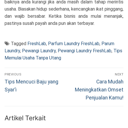
baiknya anda kurangi jika anda masih dalam tahap merintis
usaha. Biasakan hidup sederhana, kencangkan ikat pinggang,
dan wajib bersabar. Ketika bisnis anda mulai menanjak,
pastinya susah payah anda pun akan terbayar.
Tagged
FreshLab
,
Parfum Laundry FreshLab
,
Parum
Laundry
,
Pewangi Laundry
,
Pewangi Laundry FreshLab
,
Tips
Memulai Usaha Tanpa Utang
Navigasi
PREVIOUS
NEXT
pos
Previous
Next
Tips Mencuci Baju yang
Cara Mudah
post:
post:
Syar’i
Meningkatkan Omset
Penjualan Kamu!
Artikel Terkait