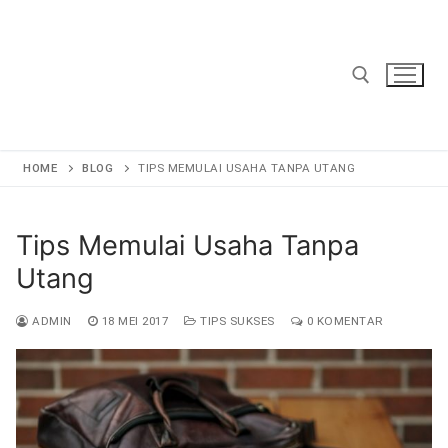
Lompat
ke
konten
Cari:
HOME
BLOG
TIPS MEMULAI USAHA TANPA UTANG
Tips Memulai Usaha Tanpa
Utang
ADMIN
18 MEI 2017
TIPS SUKSES
0 KOMENTAR