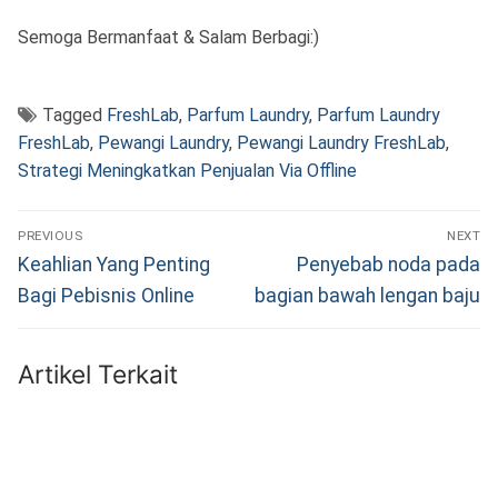
Semoga Bermanfaat & Salam Berbagi:)
Tagged
FreshLab
,
Parfum Laundry
,
Parfum Laundry
FreshLab
,
Pewangi Laundry
,
Pewangi Laundry FreshLab
,
Strategi Meningkatkan Penjualan Via Offline
Navigasi
PREVIOUS
NEXT
pos
Previous
Next
Keahlian Yang Penting
Penyebab noda pada
post:
post:
Bagi Pebisnis Online
bagian bawah lengan baju
Artikel Terkait