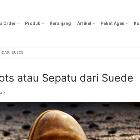
a Order
Produk
Keranjang
Artikel
Paket Agen
Ko
 DARI SUEDE
ts atau Sepatu dari Suede
AR