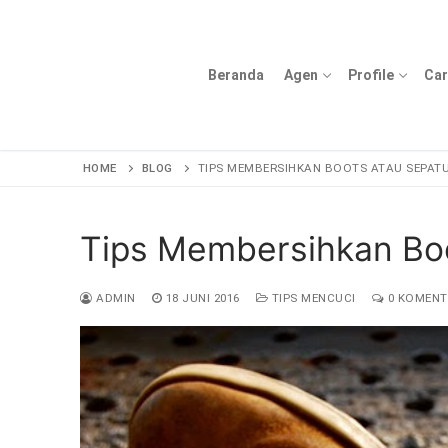
Lompat
ke
konten
Beranda
Agen
Profile
Car
HOME
BLOG
TIPS MEMBERSIHKAN BOOTS ATAU SEPATU
Tips Membersihkan Boo
ADMIN
18 JUNI 2016
TIPS MENCUCI
0 KOMENT