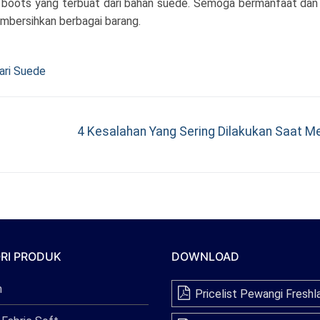
 boots yang terbuat dari bahan suede. Semoga bermanfaat dan
embersihkan berbagai barang.
ari Suede
Next
4 Kesalahan Yang Sering Dilakukan Saat M
post:
RI PRODUK
DOWNLOAD
n
Pricelist Pewangi Freshl