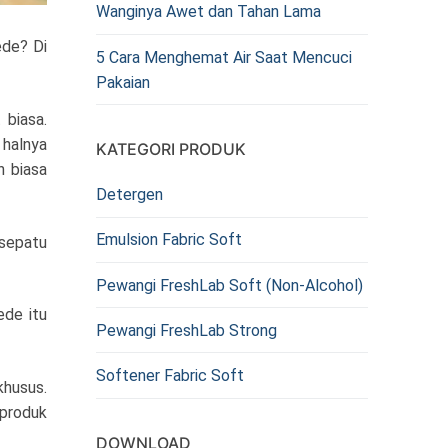
Wanginya Awet dan Tahan Lama
ede? Di
5 Cara Menghemat Air Saat Mencuci
Pakaian
 biasa.
 halnya
KATEGORI PRODUK
h biasa
Detergen
Emulsion Fabric Soft
 sepatu
Pewangi FreshLab Soft (Non-Alcohol)
ede itu
Pewangi FreshLab Strong
Softener Fabric Soft
khusus.
 produk
DOWNLOAD