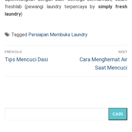
freshlab (pewangi laundry terpercaya by
simply fresh
laundry
)
Tagged
Persiapan Membuka Laundry
Navigasi
PREVIOUS
NEXT
pos
Previous
Next
Tips Mencuci Dasi
Cara Menghemat Air
post:
post:
Saat Mencuci
CARI