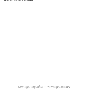
Strategi Penjualan – Pewangi Laundry