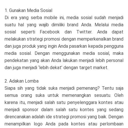
1. Gunakan Media Sosial
Di era yang serba mobile ini, media sosial sudah menjadi
suatu hal yang wajib dimiliki brand Anda. Melalui media
sosial seperti Facebook dan Twitter. Anda dapat
melakukan strategi promosi dengan memperkenalkan brand
dan juga produk yang ingin Anda pasarkan kepada pengguna
media sosial. Dengan menggunakan media sosial, maka
pendekatan yang akan Anda lakukan menjadi lebih personal
dan juga menjadi ‘lebih dekat’ dengan target market.
2. Adakan Lomba
Siapa sih yang tidak suka menjadi pemenang? Tentu saja
semua orang suka untuk memenangkan sesuatu. Oleh
karena itu, menjadi salah satu penyelenggara kontes atau
menjadi sponsor dalam salah satu kontes yang sedang
direncanakan adalah ide strategi promosi yang baik. Dengan
menampilkan logo Anda pada kontes atau perlombaan