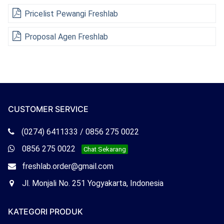
Pricelist Pewangi Freshlab
Proposal Agen Freshlab
CUSTOMER SERVICE
Telepon
(0274) 6411333 / 0856 275 0022
Freshlab
Whatsapp
0856 275 0022
Chat Sekarang
Freshlab
Email
freshlab.order@gmail.com
Freshlab
Office
Jl. Monjali No. 251 Yogyakarta, Indonesia
Freshlab
KATEGORI PRODUK