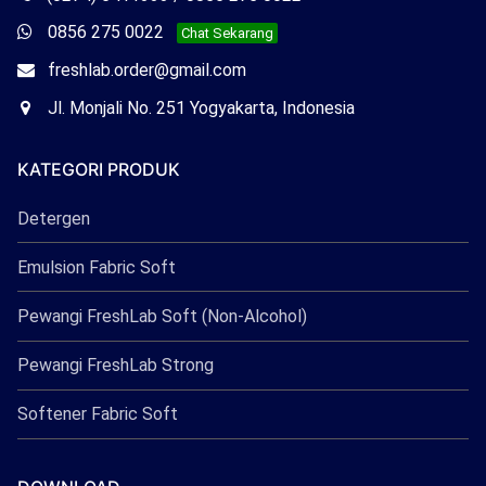
Freshlab
Whatsapp
0856 275 0022
Chat Sekarang
Freshlab
Email
freshlab.order@gmail.com
Freshlab
Office
Jl. Monjali No. 251 Yogyakarta, Indonesia
Freshlab
KATEGORI PRODUK
Detergen
Emulsion Fabric Soft
Pewangi FreshLab Soft (Non-Alcohol)
Pewangi FreshLab Strong
Softener Fabric Soft