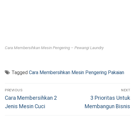
Cara Membersihkan Mesin Pengering – Pewangi Laundry
Tagged
Cara Membersihkan Mesin Pengering Pakaian
Navigasi
PREVIOUS
NEXT
pos
Previous
Next
Cara Membersihkan 2
3 Prioritas Untuk
post:
post:
Jenis Mesin Cuci
Membangun Bisnis