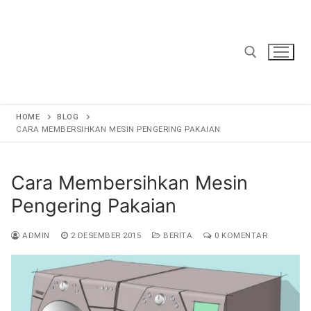
Lompat
ke
konten
Cari:
HOME
BLOG
CARA MEMBERSIHKAN MESIN PENGERING PAKAIAN
Cara Membersihkan Mesin
Pengering Pakaian
ADMIN
2 DESEMBER 2015
BERITA
0 KOMENTAR