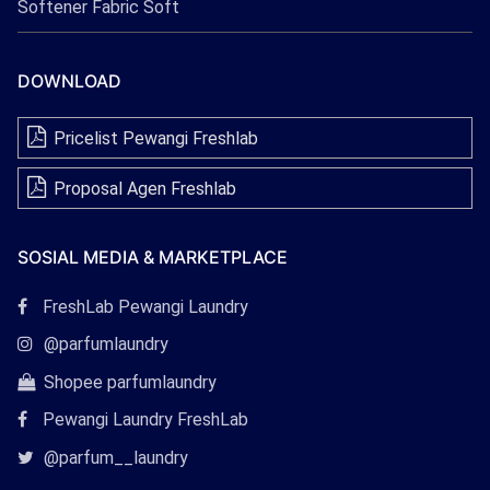
Softener Fabric Soft
DOWNLOAD
Pricelist Pewangi Freshlab
Proposal Agen Freshlab
SOSIAL MEDIA & MARKETPLACE
Tautan
FreshLab Pewangi Laundry
Facebook
Tautan
@parfumlaundry
Instagram
Tautan
Shopee parfumlaundry
Shopee
Pewangi Laundry FreshLab
Tautan
@parfum__laundry
Twitter