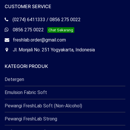
CUSTOMER SERVICE
Telepon
(0274) 6411333 / 0856 275 0022
Freshlab
Whatsapp
0856 275 0022
Chat Sekarang
Freshlab
Email
freshlab.order@gmail.com
Freshlab
Office
Jl. Monjali No. 251 Yogyakarta, Indonesia
Freshlab
KATEGORI PRODUK
Detergen
Emulsion Fabric Soft
Pewangi FreshLab Soft (Non-Alcohol)
Pewangi FreshLab Strong