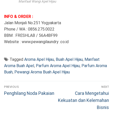
Manfaat Wangi Apel Hijau
INFO & ORDER :
Jalan Monjali No.251 Yogyakarta
Phone / WA : 0856.275.0022
BBM : FRESHLAB / 56A4BF99
Website : www.pewangilaundry .co.id
Tagged
Aroma Apel Hijau
,
Buah Apel Hijau
,
Manfaat
Aroma Buah Apel
,
Parfum Aroma Apel Hijau
,
Parfum Aroma
Buah
,
Pewangi Aroma Buah Apel Hijau
Navigasi
PREVIOUS
NEXT
pos
Previous
Next
Penghilang Noda Pakaian
Cara Mengetahui
post:
post:
Kekuatan dan Kelemahan
Bisnis