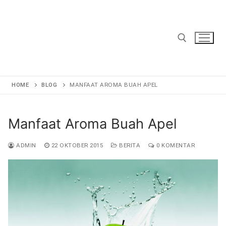
Lompat
ke
konten
Cari:
HOME
BLOG
MANFAAT AROMA BUAH APEL
Manfaat Aroma Buah Apel
ADMIN
22 OKTOBER 2015
BERITA
0 KOMENTAR