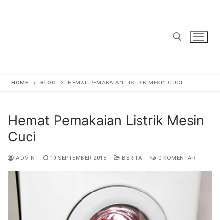
Lompat
ke
konten
Cari:
HOME
BLOG
HEMAT PEMAKAIAN LISTRIK MESIN CUCI
Hemat Pemakaian Listrik Mesin
Cuci
ADMIN
10 SEPTEMBER 2015
BERITA
0 KOMENTAR