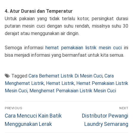
4. Atur Durasi dan Temperatur
Untuk pakaian yang tidak terlalu kotor, persingkat durasi
putaran mesin cuci dengan suhu rendah, misalnya suhu 30
derajat atau menggunakan air dingin.
Semoga informasi
hemat pemakaian listrik mesin cuci
ini
bisa menjadi informasi yang bermanfaat untuk kita semua.
Tagged
Cara Berhemat Listrik Di Mesin Cuci
,
Cara
Menghemat Listrik
,
Hemat Listrik
,
Hemat Pemakaian Listrik
Mesin Cuci
,
Menghemat Pemakaian Listrik Mesin Cuci
Navigasi
PREVIOUS
NEXT
pos
Previous
Next
Cara Mencuci Kain Batik
Distributor Pewangi
post:
post:
Menggunakan Lerak
Laundry Semarang