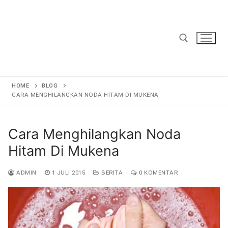
Lompat
ke
konten
Cari:
HOME
BLOG
CARA MENGHILANGKAN NODA HITAM DI MUKENA
Cara Menghilangkan Noda
Hitam Di Mukena
ADMIN
1 JULI 2015
BERITA
0 KOMENTAR