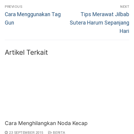
Navigasi
PREVIOUS
NEXT
pos
Previous
Next
Cara Menggunakan Tag
Tips Merawat Jilbab
post:
post:
Gun
Sutera Harum Sepanjang
Hari
Artikel Terkait
Cara Menghilangkan Noda Kecap
23 SEPTEMBER 2015
BERITA