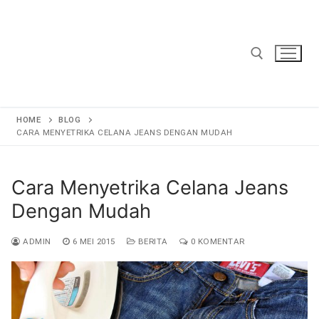
Lompat
ke
konten
Cari:
HOME
BLOG
CARA MENYETRIKA CELANA JEANS DENGAN MUDAH
Cara Menyetrika Celana Jeans
Dengan Mudah
ADMIN
6 MEI 2015
BERITA
0 KOMENTAR