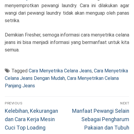
menyemprotkan pewangi laundry. Cara ini dilakukan agar
wangi dari pewangi laundry tidak akan menguap oleh panas
setrika.
Demikian Fresher, semoga informasi cara menyetrika celana
jeans ini bisa menjadi informasi yang bermanfaat untuk kita
semua.
Tagged
Cara Menyetrika Celana Jeans
,
Cara Menyetrika
Celana Jeans Dengan Mudah
,
Cara Menyetrikan Celana
Panjang Jeans
Navigasi
PREVIOUS
NEXT
pos
Previous
Next
Kelebihan, Kekurangan
Manfaat Pewangi Selain
post:
post:
dan Cara Kerja Mesin
Sebagai Pengharum
Cuci Top Loading
Pakaian dan Tubuh