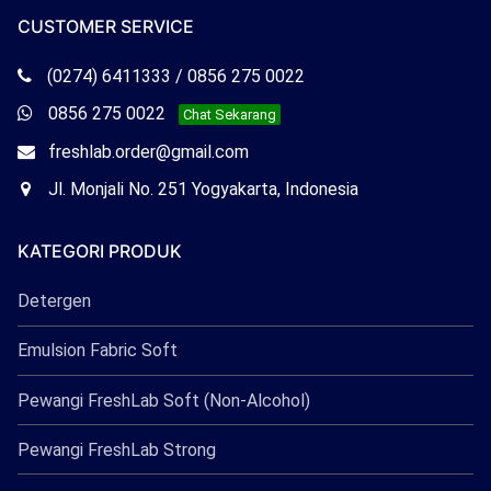
CUSTOMER SERVICE
Telepon
(0274) 6411333 / 0856 275 0022
Freshlab
Whatsapp
0856 275 0022
Chat Sekarang
Freshlab
Email
freshlab.order@gmail.com
Freshlab
Office
Jl. Monjali No. 251 Yogyakarta, Indonesia
Freshlab
KATEGORI PRODUK
Detergen
Emulsion Fabric Soft
Pewangi FreshLab Soft (Non-Alcohol)
Pewangi FreshLab Strong