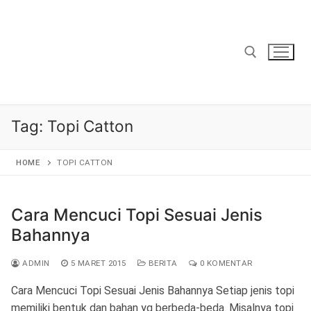
Lompat
ke
konten
Cari:
Tag:
Topi Catton
HOME
TOPI CATTON
Cara Mencuci Topi Sesuai Jenis
Bahannya
ADMIN
5 MARET 2015
BERITA
0 KOMENTAR
Cara Mencuci Topi Sesuai Jenis Bahannya Setiap jenis topi
memiliki bentuk dan bahan yg berbeda-beda. Misalnya topi