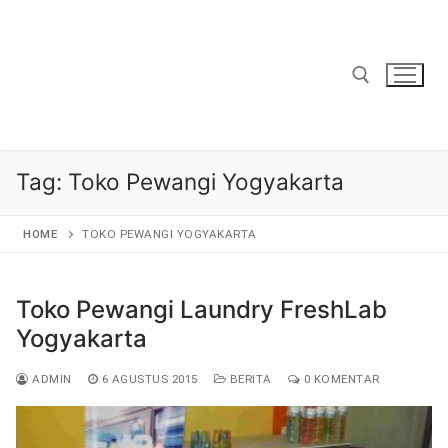
Lompat
ke
konten
Cari:
Tag:
Toko Pewangi Yogyakarta
HOME
TOKO PEWANGI YOGYAKARTA
Toko Pewangi Laundry FreshLab
Yogyakarta
ADMIN
6 AGUSTUS 2015
BERITA
0 KOMENTAR