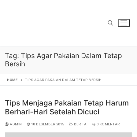
Lompat
ke
konten
Cari:
Tag:
Tips Agar Pakaian Dalam Tetap
Bersih
HOME
TIPS AGAR PAKAIAN DALAM TETAP BERSIH
Tips Menjaga Pakaian Tetap Harum
Berhari-Hari Setelah Dicuci
ADMIN
18 DESEMBER 2015
BERITA
0 KOMENTAR