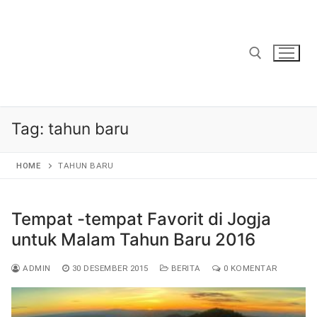
Lompat
ke
konten
Cari:
Tag:
tahun baru
HOME
TAHUN BARU
Tempat -tempat Favorit di Jogja
untuk Malam Tahun Baru 2016
ADMIN
30 DESEMBER 2015
BERITA
0 KOMENTAR