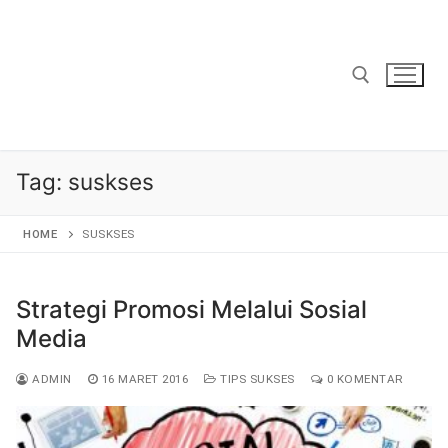
Lompat
ke
konten
Cari:
Tag:
suskses
HOME
SUSKSES
Strategi Promosi Melalui Sosial
Media
ADMIN
16 MARET 2016
TIPS SUKSES
0 KOMENTAR