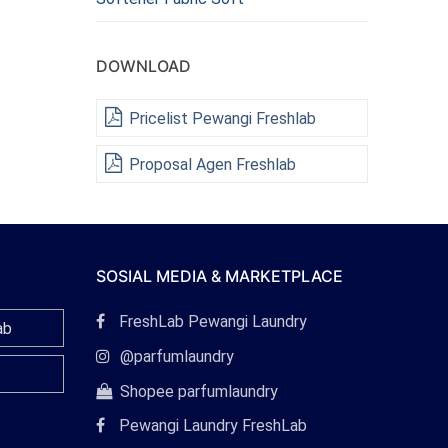
DOWNLOAD
Pricelist Pewangi Freshlab
Proposal Agen Freshlab
SOSIAL MEDIA & MARKETPLACE
Tautan
FreshLab Pewangi Laundry
ab
Facebook
Tautan
@parfumlaundry
Instagram
Tautan
Shopee parfumlaundry
Shopee
Pewangi Laundry FreshLab