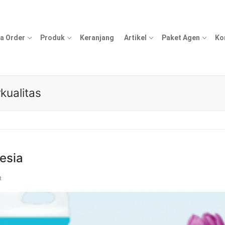
a Order
Produk
Keranjang
Artikel
Paket Agen
Ko
kualitas
esia
R