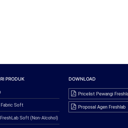
RI PRODUK
DOWNLOAD
n
Pricelist Pewangi Freshl
 Fabric Soft
Proposal Agen Freshlab
FreshLab Soft (Non-Alcohol)