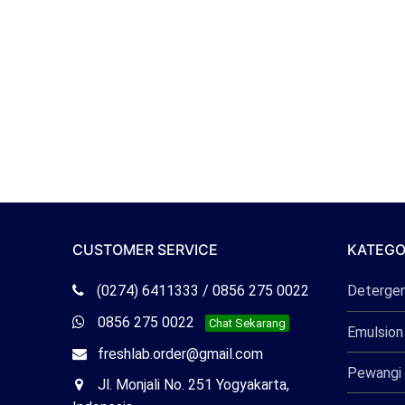
CUSTOMER SERVICE
KATEGO
Telepon
(0274) 6411333 / 0856 275 0022
Deterge
Freshlab
Whatsapp
0856 275 0022
Chat Sekarang
Emulsion
Freshlab
Email
freshlab.order@gmail.com
Pewangi 
Freshlab
Office
Jl. Monjali No. 251 Yogyakarta,