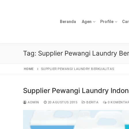
Lompat
ke
konten
Beranda
Agen
Profile
Car
Tag:
Supplier Pewangi Laundry Ber
HOME
SUPPLIER PEWANGI LAUNDRY BERKUALITAS
Supplier Pewangi Laundry Indon
ADMIN
20 AGUSTUS 2015
BERITA
0 KOMENTA