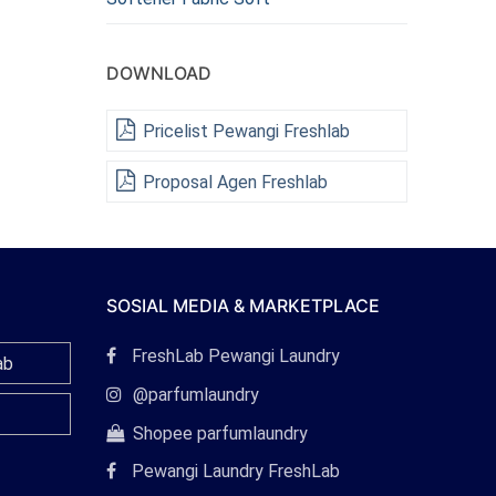
DOWNLOAD
Pricelist Pewangi Freshlab
Proposal Agen Freshlab
SOSIAL MEDIA & MARKETPLACE
Tautan
FreshLab Pewangi Laundry
ab
Facebook
Tautan
@parfumlaundry
Instagram
Tautan
Shopee parfumlaundry
Shopee
Pewangi Laundry FreshLab