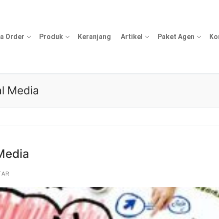
a Order
Produk
Keranjang
Artikel
Paket Agen
Ko
al Media
 Media
TAR