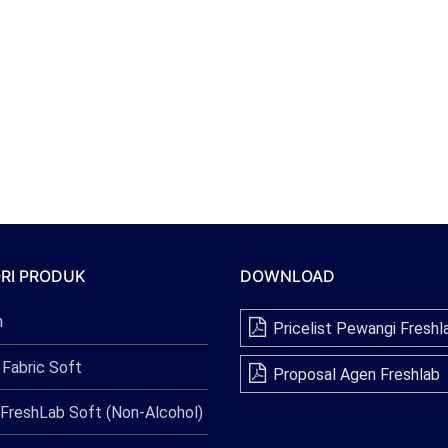
RI PRODUK
DOWNLOAD
n
Pricelist Pewangi Freshl
 Fabric Soft
Proposal Agen Freshlab
FreshLab Soft (Non-Alcohol)