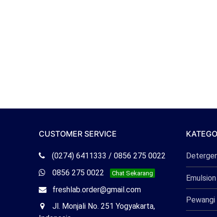
CUSTOMER SERVICE
KATEGO
Telepon
(0274) 6411333 / 0856 275 0022
Deterge
Freshlab
Whatsapp
0856 275 0022
Chat Sekarang
Emulsion
Freshlab
Email
freshlab.order@gmail.com
Pewangi 
Freshlab
Office
Jl. Monjali No. 251 Yogyakarta,