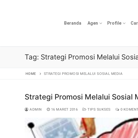
Lompat
ke
konten
Beranda
Agen
Profile
Car
Tag:
Strategi Promosi Melalui Sosi
HOME
STRATEGI PROMOSI MELALUI SOSIAL MEDIA
Strategi Promosi Melalui Sosial
ADMIN
16 MARET 2016
TIPS SUKSES
0 KOMEN