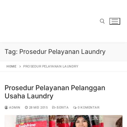
Lompat
ke
konten
Cari:
Tag:
Prosedur Pelayanan Laundry
HOME
PROSEDUR PELAYANAN LAUNDRY
Prosedur Pelayanan Pelanggan
Usaha Laundry
ADMIN
28 MEI 2015
BERITA
0 KOMENTAR