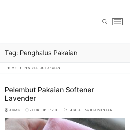
Lompat
ke
konten
Cari:
Tag:
Penghalus Pakaian
HOME
PENGHALUS PAKAIAN
Pelembut Pakaian Softener
Lavender
ADMIN
21 OKTOBER 2015
BERITA
0 KOMENTAR