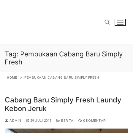
Lompat
ke
konten
Cari:
Tag:
Pembukaan Cabang Baru Simply
Fresh
HOME
PEMBUKAAN CABANG BARU SIMPLY FRESH
Cabang Baru Simply Fresh Laundy
Kebon Jeruk
ADMIN
29 JULI 2015
BERITA
0 KOMENTAR