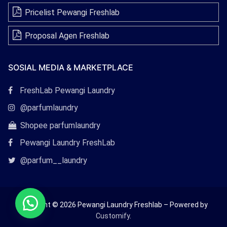
Pricelist Pewangi Freshlab
Proposal Agen Freshlab
SOSIAL MEDIA & MARKETPLACE
Tautan
FreshLab Pewangi Laundry
Facebook
Tautan
@parfumlaundry
Instagram
Tautan
Shopee parfumlaundry
Shopee
Pewangi Laundry FreshLab
Tautan
@parfum__laundry
Twitter
Copyright © 2026 Pewangi Laundry Freshlab – Powered by
Customify
.