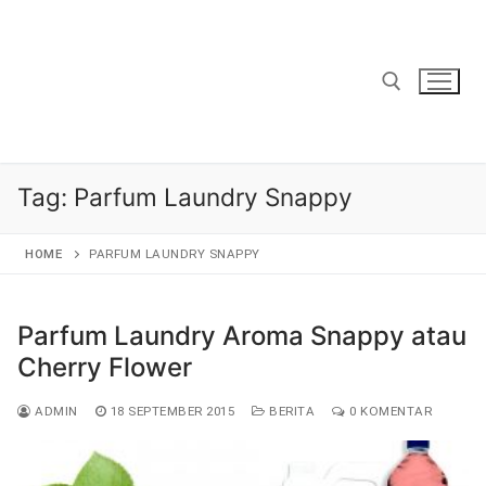
Lompat
ke
konten
Cari:
Tag:
Parfum Laundry Snappy
HOME
PARFUM LAUNDRY SNAPPY
Parfum Laundry Aroma Snappy atau
Cherry Flower
ADMIN
18 SEPTEMBER 2015
BERITA
0 KOMENTAR