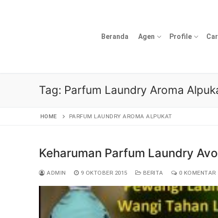
Lompat
ke
konten
Beranda
Agen
Profile
Car
Tag:
Parfum Laundry Aroma Alpuk
HOME
PARFUM LAUNDRY AROMA ALPUKAT
Keharuman Parfum Laundry Av
ADMIN
9 OKTOBER 2015
BERITA
0 KOMENTAR