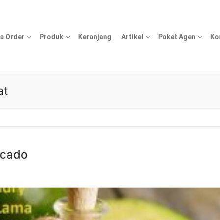
a Order
Produk
Keranjang
Artikel
Paket Agen
Ko
at
ocado