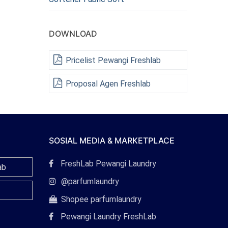
DOWNLOAD
Pricelist Pewangi Freshlab
Proposal Agen Freshlab
SOSIAL MEDIA & MARKETPLACE
Tautan
FreshLab Pewangi Laundry
ab
Facebook
Tautan
@parfumlaundry
Instagram
Tautan
Shopee parfumlaundry
Shopee
Pewangi Laundry FreshLab