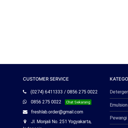
CUSTOMER SERVICE
KATEGO
Telepon
(0274) 6411333 / 0856 275 0022
Deterge
Freshlab
Whatsapp
0856 275 0022
Chat Sekarang
Emulsion
Freshlab
Email
freshlab.order@gmail.com
Pewangi 
Freshlab
Office
Jl. Monjali No. 251 Yogyakarta,