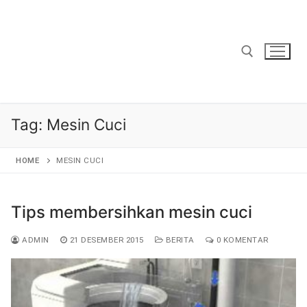
Lompat
ke
konten
Cari:
Tag:
Mesin Cuci
HOME
MESIN CUCI
Tips membersihkan mesin cuci
ADMIN
21 DESEMBER 2015
BERITA
0 KOMENTAR