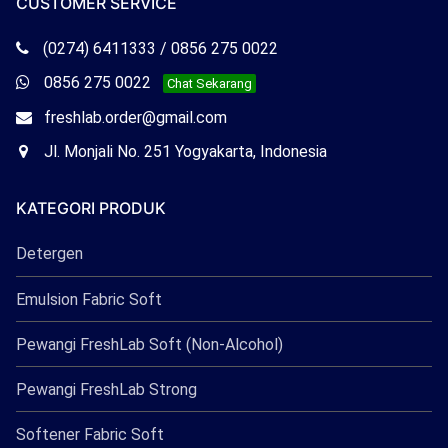
CUSTOMER SERVICE
Telepon
(0274) 6411333 / 0856 275 0022
Freshlab
Whatsapp
0856 275 0022
Chat Sekarang
Freshlab
Email
freshlab.order@gmail.com
Freshlab
Office
Jl. Monjali No. 251 Yogyakarta, Indonesia
Freshlab
KATEGORI PRODUK
Detergen
Emulsion Fabric Soft
Pewangi FreshLab Soft (Non-Alcohol)
Pewangi FreshLab Strong
Softener Fabric Soft