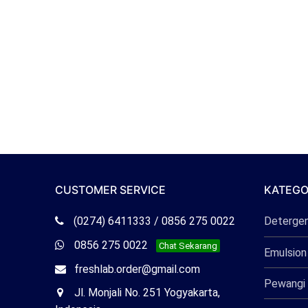
CUSTOMER SERVICE
KATEGO
Telepon
(0274) 6411333 / 0856 275 0022
Deterge
Freshlab
Whatsapp
0856 275 0022
Chat Sekarang
Emulsion
Freshlab
Email
freshlab.order@gmail.com
Pewangi 
Freshlab
Office
Jl. Monjali No. 251 Yogyakarta,