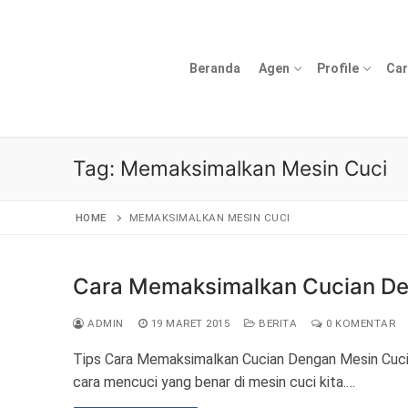
Lompat
ke
konten
Beranda
Agen
Profile
Car
Tag:
Memaksimalkan Mesin Cuci
HOME
MEMAKSIMALKAN MESIN CUCI
Cara Memaksimalkan Cucian De
ADMIN
19 MARET 2015
BERITA
0 KOMENTAR
Tips Cara Memaksimalkan Cucian Dengan Mesin Cuci 
cara mencuci yang benar di mesin cuci kita.…