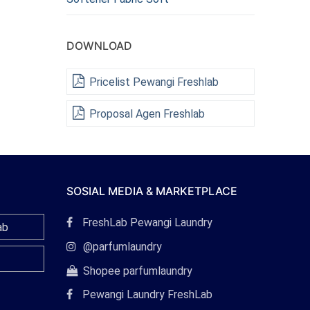
DOWNLOAD
Pricelist Pewangi Freshlab
Proposal Agen Freshlab
SOSIAL MEDIA & MARKETPLACE
Tautan
FreshLab Pewangi Laundry
ab
Facebook
Tautan
@parfumlaundry
Instagram
Tautan
Shopee parfumlaundry
Shopee
Pewangi Laundry FreshLab