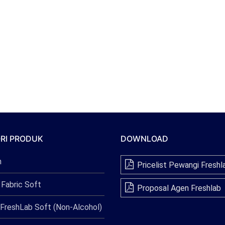
RI PRODUK
DOWNLOAD
n
Pricelist Pewangi Freshl
 Fabric Soft
Proposal Agen Freshlab
FreshLab Soft (Non-Alcohol)