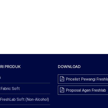
RI PRODUK
DOWNLOAD
n
Pricelist Pewangi Freshl
 Fabric Soft
Proposal Agen Freshlab
FreshLab Soft (Non-Alcohol)