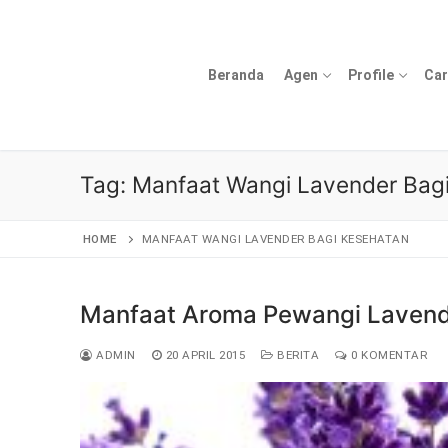
Lompat
ke
konten
Beranda
Agen
Profile
Car
Tag:
Manfaat Wangi Lavender Bag
HOME
MANFAAT WANGI LAVENDER BAGI KESEHATAN
Manfaat Aroma Pewangi Lavend
ADMIN
20 APRIL 2015
BERITA
0 KOMENTAR