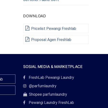
DOWNLOAD
Pricelist Pewangi Freshlab
Proposal Agen Freshlab
SOSIAL MEDIA & MARKETPLACE
Tautan
FreshLab Pewangi Laundry
ab
Facebook
Tautan
@parfumlaundry
Instagram
Tautan
Shopee parfumlaundry
Shopee
Pewangi Laundry FreshLab