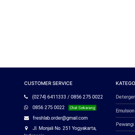
CUSTOMER SERVICE
KATEGO
Telepon
(0274) 6411333 / 0856 275 0022
Deterge
Freshlab
Whatsapp
0856 275 0022
Chat Sekarang
Emulsion
Freshlab
Email
freshlab.order@gmail.com
Pewangi 
Freshlab
Office
Jl. Monjali No. 251 Yogyakarta,