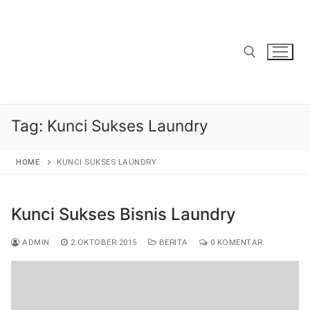
Lompat
ke
konten
Cari:
Tag:
Kunci Sukses Laundry
HOME
KUNCI SUKSES LAUNDRY
Kunci Sukses Bisnis Laundry
ADMIN
2 OKTOBER 2015
BERITA
0 KOMENTAR