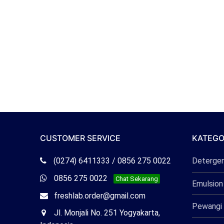
CUSTOMER SERVICE
KATEGO
Telepon
(0274) 6411333 / 0856 275 0022
Deterge
Freshlab
Whatsapp
0856 275 0022
Chat Sekarang
Emulsion
Freshlab
Email
freshlab.order@gmail.com
Pewangi 
Freshlab
Office
Jl. Monjali No. 251 Yogyakarta,