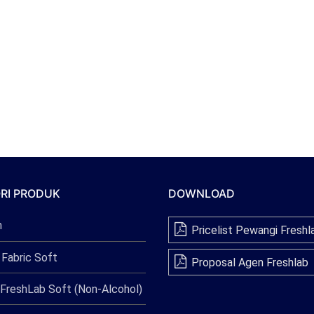
RI PRODUK
DOWNLOAD
n
Pricelist Pewangi Freshl
 Fabric Soft
Proposal Agen Freshlab
FreshLab Soft (Non-Alcohol)