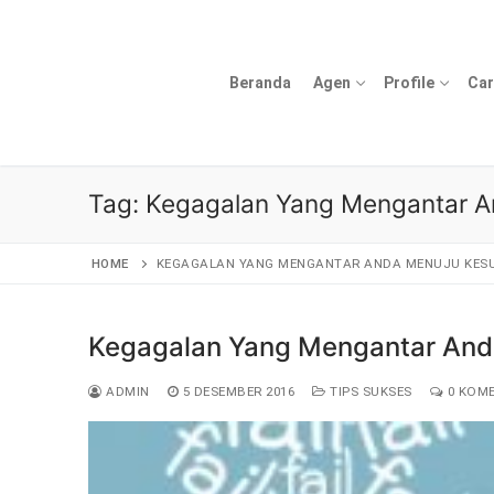
Lompat
ke
konten
Beranda
Agen
Profile
Car
Tag:
Kegagalan Yang Mengantar A
HOME
KEGAGALAN YANG MENGANTAR ANDA MENUJU KES
Kegagalan Yang Mengantar And
ADMIN
5 DESEMBER 2016
TIPS SUKSES
0 KOM