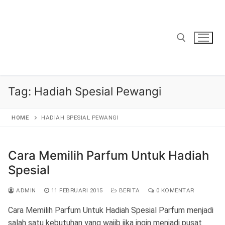
Lompat
ke
konten
Cari:
Tag:
Hadiah Spesial Pewangi
HOME
HADIAH SPESIAL PEWANGI
Cara Memilih Parfum Untuk Hadiah
Spesial
ADMIN
11 FEBRUARI 2015
BERITA
0 KOMENTAR
Cara Memilih Parfum Untuk Hadiah Spesial Parfum menjadi
salah satu kebutuhan yang wajib jika ingin menjadi pusat