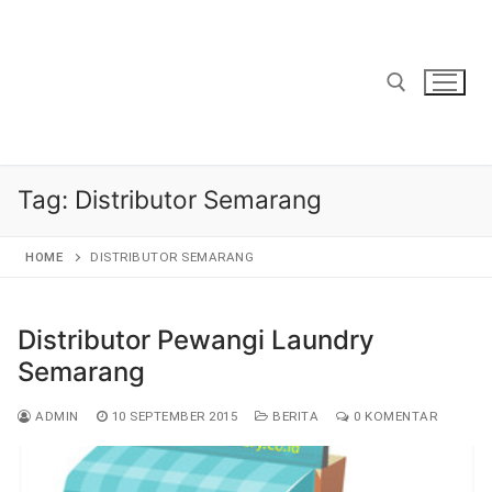
Lompat
ke
konten
Cari:
Tag:
Distributor Semarang
HOME
DISTRIBUTOR SEMARANG
Distributor Pewangi Laundry
Semarang
ADMIN
10 SEPTEMBER 2015
BERITA
0 KOMENTAR