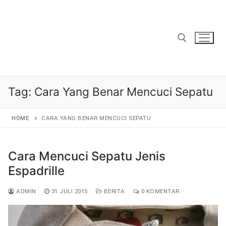
Lompat
ke
konten
Cari:
Tag:
Cara Yang Benar Mencuci Sepatu
HOME
CARA YANG BENAR MENCUCI SEPATU
Cara Mencuci Sepatu Jenis
Espadrille
ADMIN
31 JULI 2015
BERITA
0 KOMENTAR