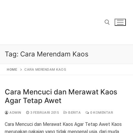
Lompat
ke
konten
Cari:
Tag:
Cara Merendam Kaos
HOME
CARA MERENDAM KAOS
Cara Mencuci dan Merawat Kaos
Agar Tetap Awet
ADMIN
3 FEBRUARI 2015
BERITA
0 KOMENTAR
Cara Mencuci dan Merawat Kaos Agar Tetap Awet Kaos
merupakan pakaian yang tidak mengenal usia, dari muda