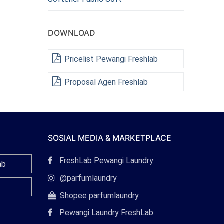
DOWNLOAD
Pricelist Pewangi Freshlab
Proposal Agen Freshlab
SOSIAL MEDIA & MARKETPLACE
Tautan
FreshLab Pewangi Laundry
ab
Facebook
Tautan
@parfumlaundry
Instagram
Tautan
Shopee parfumlaundry
Shopee
Pewangi Laundry FreshLab