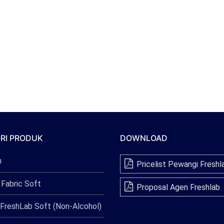
RI PRODUK
DOWNLOAD
n
Pricelist Pewangi Freshl
 Fabric Soft
Proposal Agen Freshlab
FreshLab Soft (Non-Alcohol)