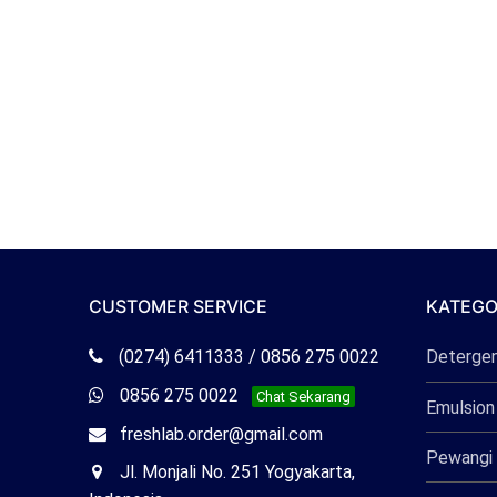
CUSTOMER SERVICE
KATEGO
Telepon
(0274) 6411333 / 0856 275 0022
Deterge
Freshlab
Whatsapp
0856 275 0022
Chat Sekarang
Emulsion
Freshlab
Email
freshlab.order@gmail.com
Pewangi 
Freshlab
Office
Jl. Monjali No. 251 Yogyakarta,