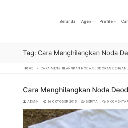
Lompat
ke
konten
Beranda
Agen
Profile
Car
Tag:
Cara Menghilangkan Noda De
HOME
CARA MENGHILANGKAN NODA DEODORAN DENGAN 
Cara Menghilangkan Noda Deodo
ADMIN
26 OKTOBER 2015
BERITA
0 KOMENTA