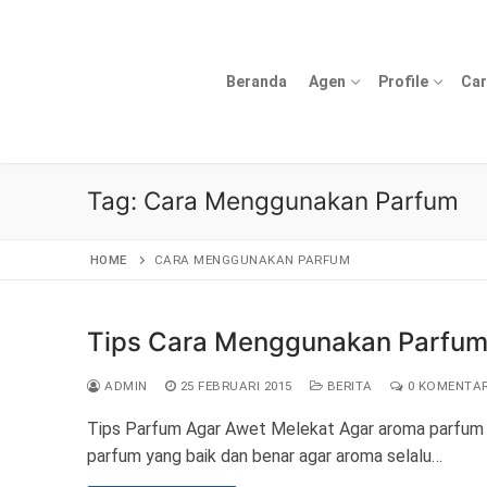
Lompat
ke
konten
Beranda
Agen
Profile
Car
Tag:
Cara Menggunakan Parfum
HOME
CARA MENGGUNAKAN PARFUM
Tips Cara Menggunakan Parfum
ADMIN
25 FEBRUARI 2015
BERITA
0 KOMENTA
Tips Parfum Agar Awet Melekat Agar aroma parfum b
parfum yang baik dan benar agar aroma selalu…