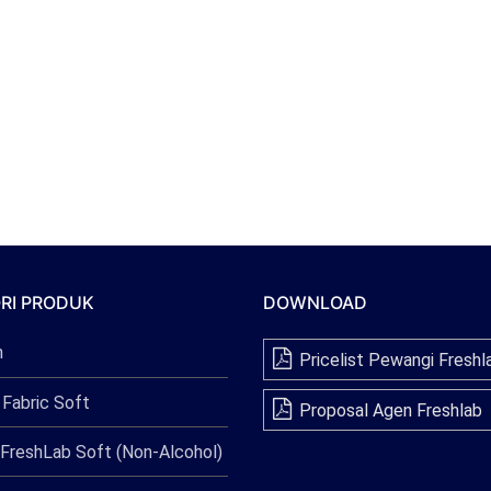
RI PRODUK
DOWNLOAD
n
Pricelist Pewangi Freshl
 Fabric Soft
Proposal Agen Freshlab
FreshLab Soft (Non-Alcohol)