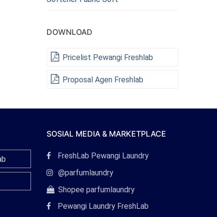
DOWNLOAD
Pricelist Pewangi Freshlab
Proposal Agen Freshlab
SOSIAL MEDIA & MARKETPLACE
Tautan
FreshLab Pewangi Laundry
ab
Facebook
Tautan
@parfumlaundry
Instagram
Tautan
Shopee parfumlaundry
Shopee
Pewangi Laundry FreshLab