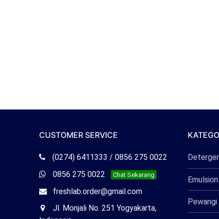
CUSTOMER SERVICE
KATEGO
Telepon
(0274) 6411333 / 0856 275 0022
Deterge
Freshlab
Whatsapp
0856 275 0022
Chat Sekarang
Emulsion
Freshlab
Email
freshlab.order@gmail.com
Pewangi 
Freshlab
Office
Jl. Monjali No. 251 Yogyakarta,