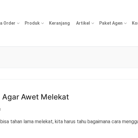
a Order
Produk
Keranjang
Artikel
Paket Agen
Ko
 Agar Awet Melekat
R
isa tahan lama melekat, kita harus tahu bagaimana cara mengg